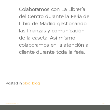
Colaboramos con La Librería
del Centro durante la Feria del
Libro de Madrid gestionando
las finanzas y comunicación
de la caseta. Así mismo
colaboramos en la atención al
cliente durante toda la feria.
Posted in
blog
,
blog
←
DISTRIBUTORS OF THE PUBLISHER SENSEE. BOOKS IN BRAILLE
FILBO 2026
→